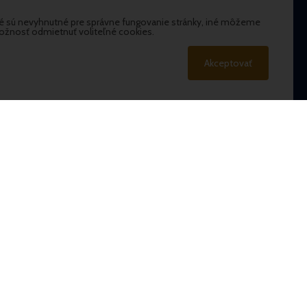
KONTAKTY
oré sú nevyhnutné pre správne fungovanie stránky, iné môžeme
PARKHOTEL na Baračke, s.r.o.
ožnosť odmietnuť voliteľné cookies.
Baračka 89
914 51
Akceptovať
Trenčianske Teplice
recepcia@parkhotelnabaracke.sk
+421 905 65 68 68
ŠKOLENIA, OSLAVY
sales@parkhotelnabaracke.sk
+421 905 362 127