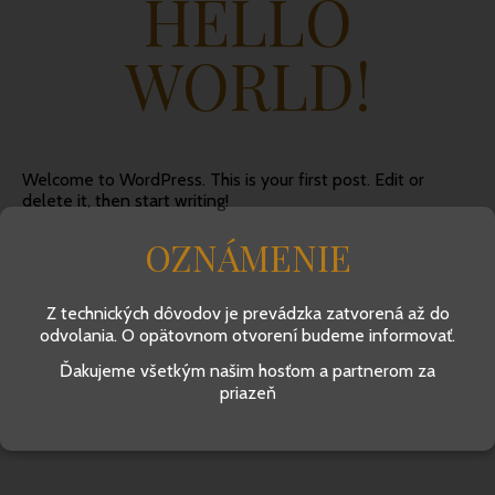
HELLO
WORLD!
Welcome to WordPress. This is your first post. Edit or
delete it, then start writing!
OZNÁMENIE
Z technických dôvodov je prevádzka zatvorená až do
odvolania. O opätovnom otvorení budeme informovať.
Ďakujeme všetkým našim hosťom a partnerom za
priazeň